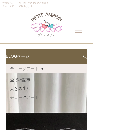
大切なペット（犬・猫・その他）のお写真を
チョークアートで制作します
ー プチアメリン ー
BLOGページ
チョークアート
全ての記事
犬との生活
チョークアート