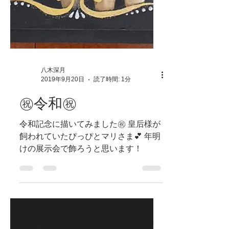
八木深月
2019年9月20日
読了時間: 1分
㊗️令和㊗️
令和記念に描いてみました㊗️ 皇后様が
飼われていたぴっぴとマリさま💕 年明
けの展示会で飾ろうと思います！