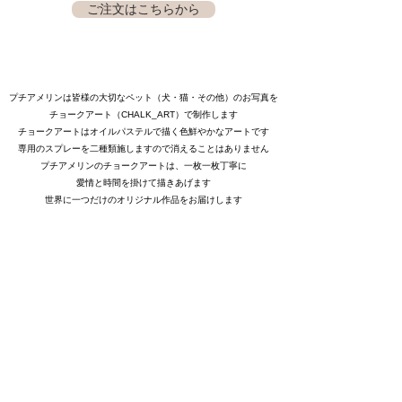
ご注文はこちらから
プチアメリンは皆様の大切なペット（犬・猫・その他）のお写真を
チョークアート（CHALK_ART）で制作します
チョークアートはオイルパステルで描く色鮮やかなアートです
専用のスプレーを二種類施しますので消えることはありません
プチアメリンのチョークアートは、一枚一枚丁寧に
愛情と時間を掛けて描きあげます
世界に一つだけのオリジナル作品をお届けします
PETIT
AMERIN
住所：東京都西東京市
電話：080-3010-3180